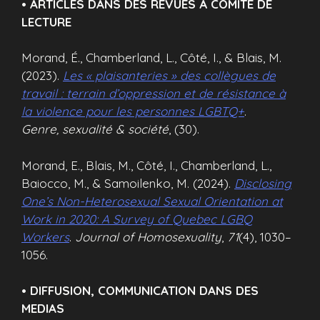
• ARTICLES DANS DES REVUES À COMITÉ DE
LECTURE
Morand, É., Chamberland, L., Côté, I., & Blais, M.
(2023).
Les « plaisanteries » des collègues de
travail : terrain d’oppression et de résistance à
la violence pour les personnes LGBTQ+
.
Genre, sexualité & société
, (30).
Morand, E., Blais, M., Côté, I., Chamberland, L.,
Baiocco, M., & Samoilenko, M. (2024).
Disclosing
One’s Non-Heterosexual Sexual Orientation at
Work in 2020: A Survey of Quebec LGBQ
Workers
.
Journal of Homosexuality
,
71
(4), 1030–
1056.
• DIFFUSION, COMMUNICATION DANS DES
MEDIAS